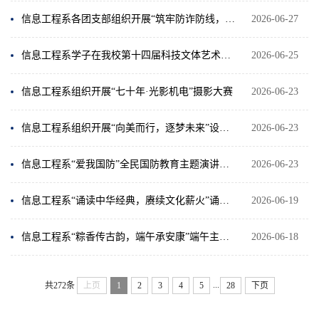
信息工程系各团支部组织开展“筑牢防诈防线，守护校园安全”主题团课
2026-06-27
信息工程系学子在我校第十四届科技文体艺术节 “校庆杯” 乒乓球赛中斩获佳绩
2026-06-25
信息工程系组织开展“七十年·光影机电”摄影大赛
2026-06-23
信息工程系组织开展“向美而行，逐梦未来”设计类活动
2026-06-23
信息工程系“爱我国防”全民国防教育主题演讲作品征集活动来啦~
2026-06-23
信息工程系“诵读中华经典，赓续文化薪火”诵读比赛来啦~
2026-06-19
信息工程系“粽香传古韵，端午承安康”端午主题海报征集活动来啦~
2026-06-18
...
共272条
上页
1
2
3
4
5
28
下页