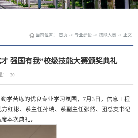
当前位置：
首页
->
专业建设
->
技能大赛
->
正文
才 强国有我”校级技能大赛颁奖典礼
量：
20
勤学苦练的优良专业学习氛围，7月3日，信息工程
书记方红彬、系主任孙瑞、系副主任张然、团总支书记
出席本次典礼。