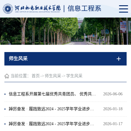
师生风采
当前位置：
首页
->
师生风采
->
学生风采
信息工程系开展第七届优秀共青团员、 优秀共青团干部表彰大会暨优秀运动员表彰大会
2026-06-06
踔厉奋发 · 履践致远2024 - 2025学年学业进步奖风采展示（四）
2026-01-18
踔厉奋发 · 履践致远2024 - 2025学年学业进步奖风采展示（三）
2026-01-17