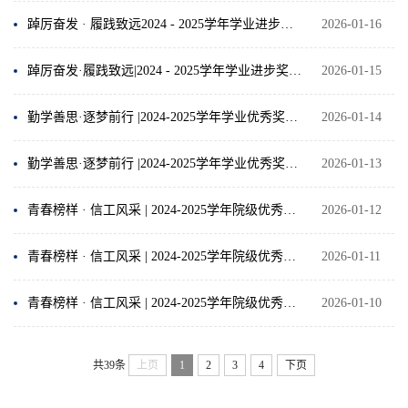
踔厉奋发 · 履践致远2024 - 2025学年学业进步奖风采展示（二）
2026-01-16
踔厉奋发·履践致远|2024 - 2025学年学业进步奖风采展示（一）
2026-01-15
勤学善思·逐梦前行 |2024-2025学年学业优秀奖风采展示（二）
2026-01-14
勤学善思·逐梦前行 |2024-2025学年学业优秀奖风采展示（一）
2026-01-13
青春榜样 · 信工风采 | 2024-2025学年院级优秀学生干部风采展示(六)
2026-01-12
青春榜样 · 信工风采 | 2024-2025学年院级优秀学生干部风采展示(五)
2026-01-11
青春榜样 · 信工风采 | 2024-2025学年院级优秀学生干部风采展示(四)
2026-01-10
共39条
上页
1
2
3
4
下页